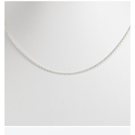
43014.6