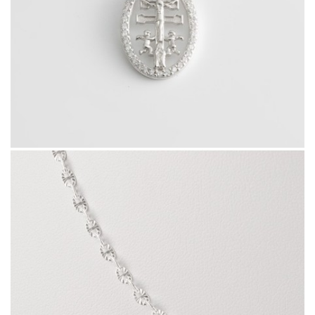
46525.7
Cadena Motif Traversino Sole