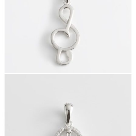
49211.7