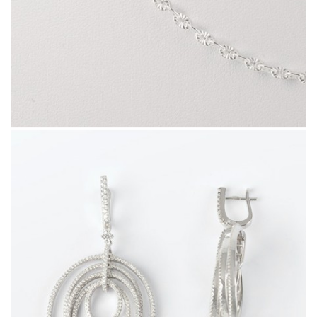
420396.9