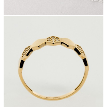
11516.2