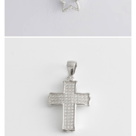
46526.8