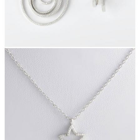
47387.4