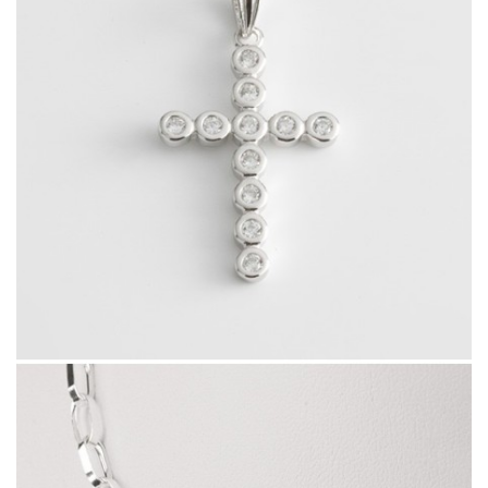
46524.6