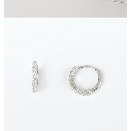
420827.0