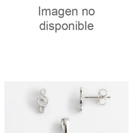
40146.9