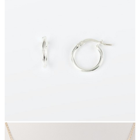
420903.0