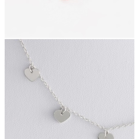
47352.6