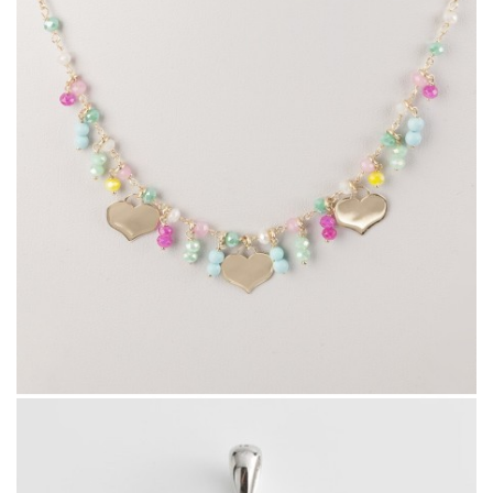
47425.9