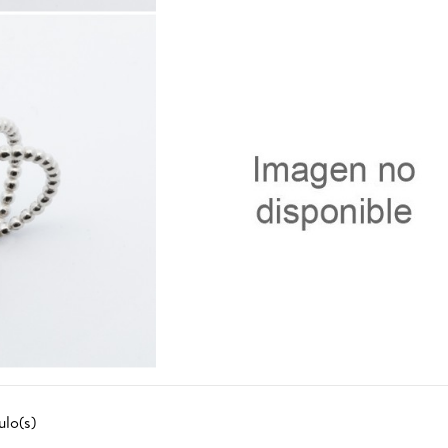
1
41765.0
ulo(s)