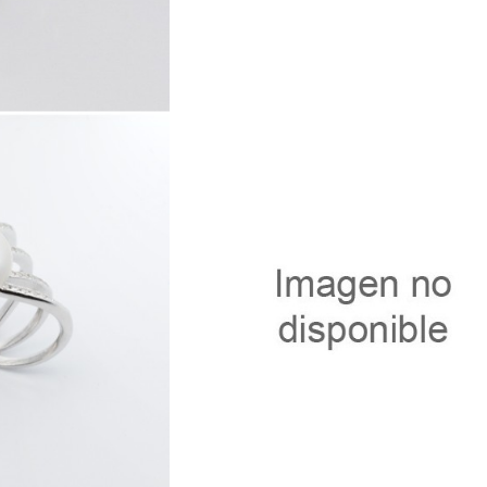
4
41977.7