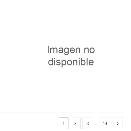
41759.4
1
2
3
…
13