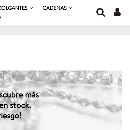
COLGANTES
CADENAS
S
descubre más
en stock.
riesgo!