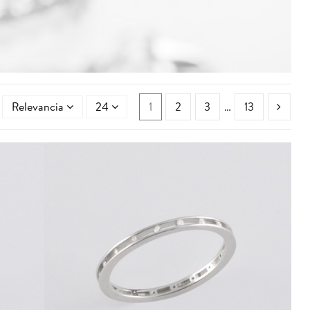
1
2
3
…
13
Relevancia
24
411036.9