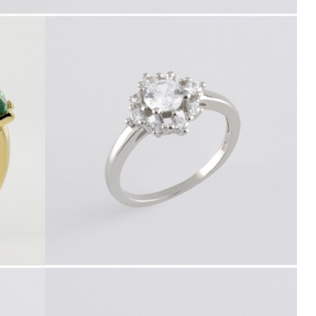
411049.0