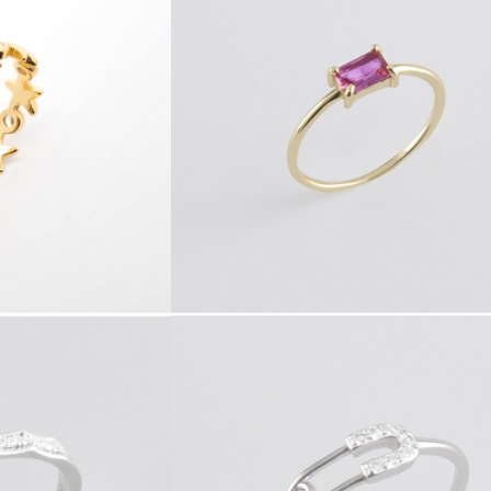
9
41723.1