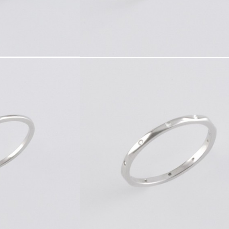
7
41773.7