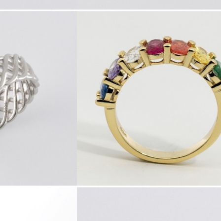
8
411061.1