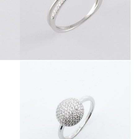
41748.4
41986.5