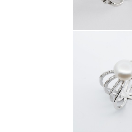
41985.