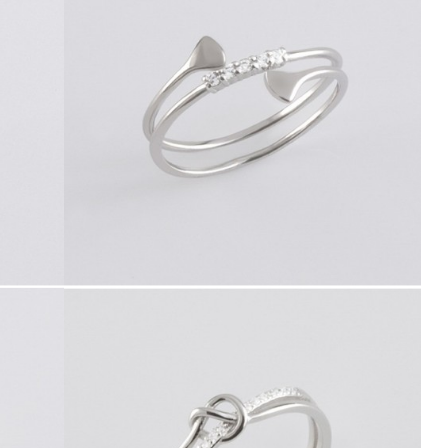
41727.5