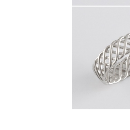
41752.