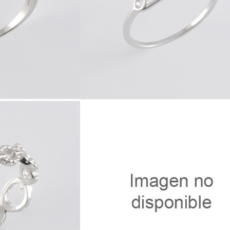
8
41747.3
6
41989.8