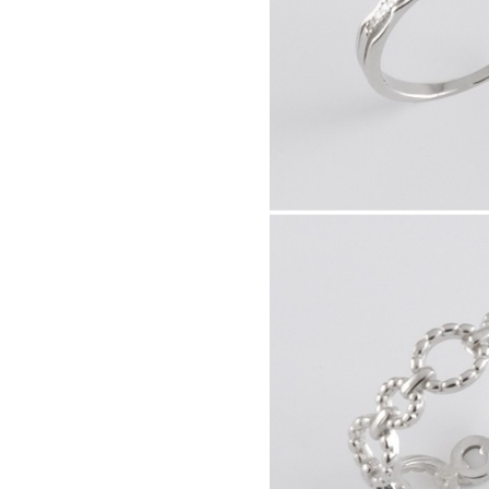
41741.
41750.