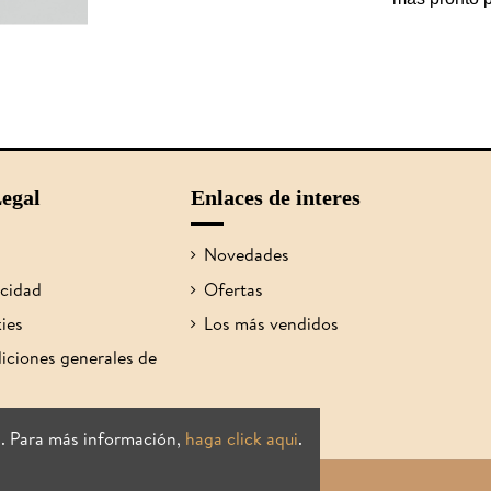
egal
Enlaces de interes
Novedades
acidad
Ofertas
kies
Los más vendidos
iciones generales de
s. Para más información,
haga click aqui
.