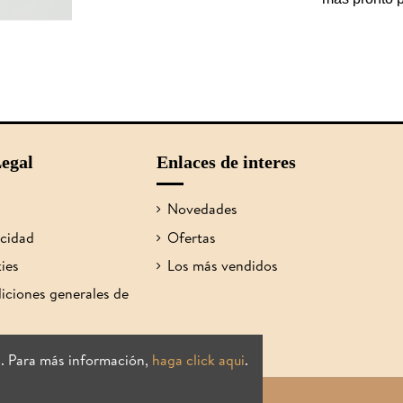
egal
Enlaces de interes
Novedades
acidad
Ofertas
kies
Los más vendidos
iciones generales de
s. Para más información,
haga click aqui
.