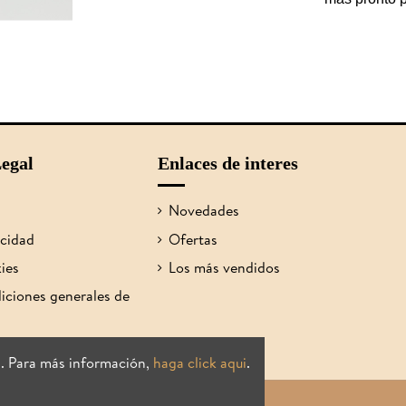
egal
Enlaces de interes
Novedades
acidad
Ofertas
kies
Los más vendidos
iciones generales de
s. Para más información,
haga click aqui
.