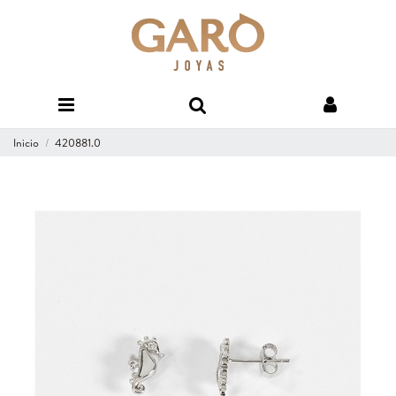
Inicio
420881.0