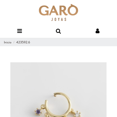
Inicio
423592.6