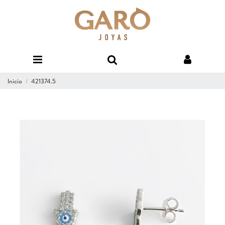
Inicio
421374.5