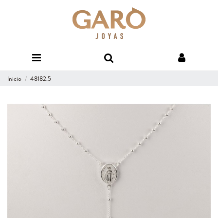
Inicio
48182.5