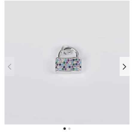
46538.9