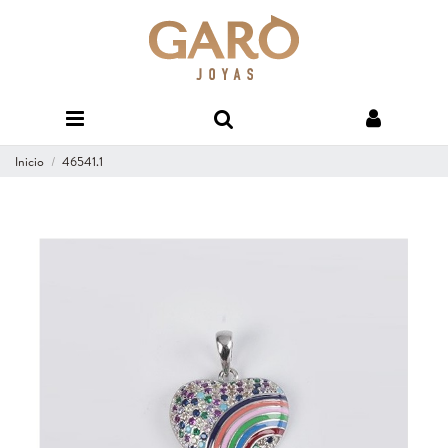
Inicio
46541.1